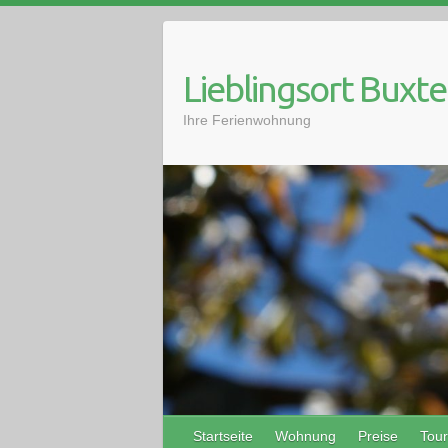
Skip
to
content
Lieblingsort Buxt
Ihre Ferienwohnung
Startseite
Wohnung
Preise
Tour