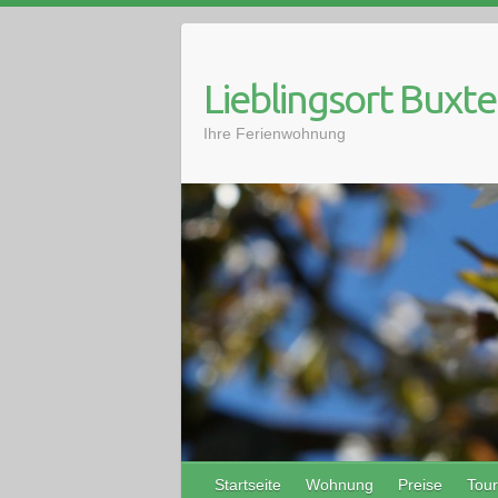
Skip
to
content
Lieblingsort Buxt
Ihre Ferienwohnung
Startseite
Wohnung
Preise
Tour