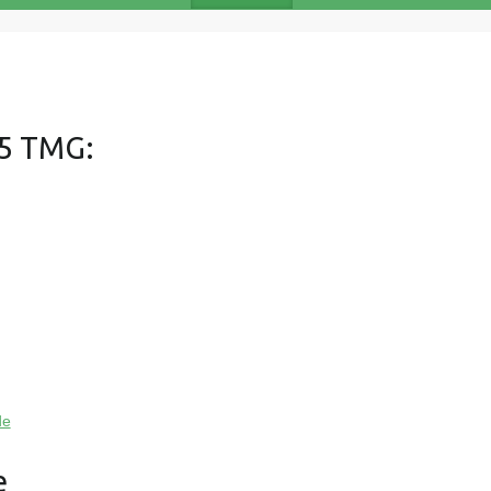
5 TMG:
de
e