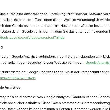
ies durch eine entsprechende Einstellung Ihrer Browser-Software verhi
enfalls nicht sämtliche Funktionen dieser Website vollumfänglich wer
rch den Cookie erzeugten und auf Ihre Nutzung der Website bezogenen 
r Daten durch Google verhindern, indem Sie das unter dem folgenden 
://tools.google.com/dlpage/gaoptout?hl=de
ng
 durch Google Analytics verhindern, indem Sie auf folgenden Link klic
en bei zukünftigen Besuchen dieser Website verhindert:
Google Analytic
utzerdaten bei Google Analytics finden Sie in der Datenschutzerklär
s/answer/6004245?hl=de
le Analytics
emografische Merkmale” von Google Analytics. Dadurch können Berichte
er Seitenbesucher enthalten. Diese Daten stammen aus interessenbez
iese Daten können keiner bestimmten Person zugeordnet werden. Sie k